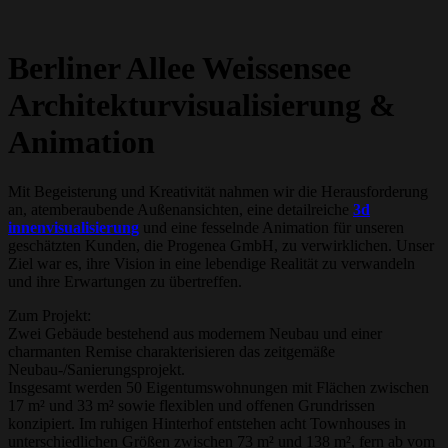
Berliner Allee Weissensee
Architekturvisualisierung &
Animation
Mit Begeisterung und Kreativität nahmen wir die Herausforderung
an, atemberaubende Außenansichten, eine detailreiche
3d
innenvisualisierung
und eine fesselnde Animation für unseren
geschätzten Kunden, die Progenea GmbH, zu verwirklichen. Unser
Ziel war es, ihre Vision in eine lebendige Realität zu verwandeln
und ihre Erwartungen zu übertreffen.
Zum Projekt:
Zwei Gebäude bestehend aus modernem Neubau und einer
charmanten Remise charakterisieren das zeitgemäße
Neubau-/Sanierungsprojekt.
Insgesamt werden 50 Eigentumswohnungen mit Flächen zwischen
17 m² und 33 m² sowie flexiblen und offenen Grundrissen
konzipiert. Im ruhigen Hinterhof entstehen acht Townhouses in
unterschiedlichen Größen zwischen 73 m² und 138 m², fern ab vom