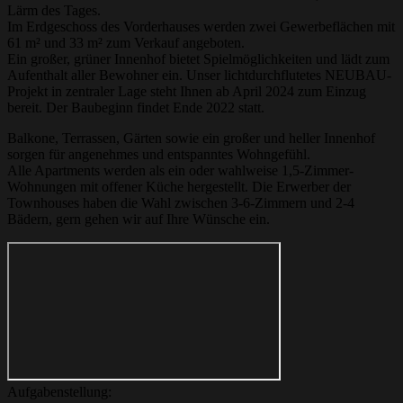
Lärm des Tages.
Im Erdgeschoss des Vorderhauses werden zwei Gewerbeflächen mit
61 m² und 33 m² zum Verkauf angeboten.
Ein großer, grüner Innenhof bietet Spielmöglichkeiten und lädt zum
Aufenthalt aller Bewohner ein. Unser lichtdurchflutetes NEUBAU-
Projekt in zentraler Lage steht Ihnen ab April 2024 zum Einzug
bereit. Der Baubeginn findet Ende 2022 statt.
Balkone, Terrassen, Gärten sowie ein großer und heller Innenhof
sorgen für angenehmes und entspanntes Wohngefühl.
Alle Apartments werden als ein oder wahlweise 1,5-Zimmer-
Wohnungen mit offener Küche hergestellt. Die Erwerber der
Townhouses haben die Wahl zwischen 3-6-Zimmern und 2-4
Bädern, gern gehen wir auf Ihre Wünsche ein.
Aufgabenstellung: