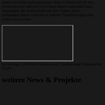
äußerst fruchtbar und inspirierend. Seine Leidenschaft für den
Denkmalschutz und sein Fachwissen haben maßgeblich dazu
beigetragen, die Authentizität und den Charme dieses
denkmalgeschützte Gebäude in unseren Visualisierungen zum
Leben zu erwecken.
hochwertige Architekturvisualisierung Visualisierung Wohnquartier
NAJO
weitere News & Projekte