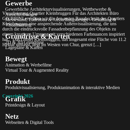
Gewerbe
Gewerbliche Architekturvisualisierungen, Wettbewerbe &
Visualisierung Quartier Kleinbruggen Für das Architekten Büro
Ausschreibungen
GIUBBINI erstellten wir für den ersten Bauabschnitt des Quartiers
Messestand, Ladenbau & Ausstellungsdesign - Gestaltung &
Kleinbruggen eine ansprechende Außenvisualisierung, die uns
Visualisierung
durch die eindrucksvolle Fassadenbepflanzung des Objekts zu
einem kreativen Umgang mit verschiedenen Farbnuancen inspiriert
Grundrisse & Karten
hat. Das Gebiet Kleinbruggen, das insgesamt eine Fläche von 11.2
2D & 3D Grundrisse
Hektar umfasst, liegt im Westen von Chur, grenzt […]
Lagepläne & Karten
Bewegt
Animation & Werbefilme
Virtual Tour & Augmented Reality
Produkt
Produktvisualisierung, Produktanimation & interaktive Medien
Copyright 2026
Grafik
Printdesign & Layout
Netz
Webseiten & Digital Tools