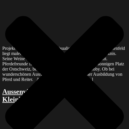
Projekt Eichengut Architekturvisualisierung Graubünden Maienfeld
liegt malerisch umgeben von Rebbergen am Fusse des Falknis.
Seine Weine sind bei Weinfreunden international bekannt.
Pferdefreunde finden auf dem Eichengut, an diesem sonnigen Platz
der Ostschweiz, beste Voraussetzungen für ihr Hobby. Ob bei
wunderschönen Ausritten oder bei professioneller Ausbildung von
Pferd und Reiter. Auf einer Fläche von rund […]
Aussenvisualisierung Quartier
Kleinbruggen