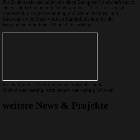
Die Baubereiche stellen jeweils einen Bezug zur Landschaft und zu
einem städtisch geprägten Außenraum her. Über Terrassen zur
Landschaft, die Querverbindung und öffentliche Fuss- und
Radwege sowie Pfade wird der Landschaftsraum für die
Bewohnenden und die Öffentlichkeit erlebbar.
Projekt Quartier Kleinbruggen erster Bauabschnitt
Außenvisualisierung. Architekturvisualisierung Schweiz
weitere News & Projekte