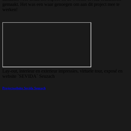
gemaakt. Het was een waar genoegen om aan dit project mee te
werken!
Lay-out, interieur en exterieur impressies, virtuele tour, exposé en
website `SEVIDA` Seuzach
Projectwebsite Sevida Seuzach