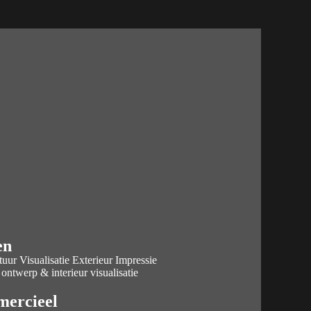
en
tuur Visualisatie Exterieur Impressie
 ontwerp & interieur visualisatie
ercieel