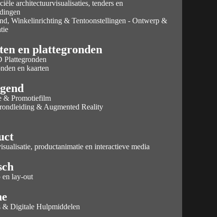
ële architectuurvisualisaties, tenders en
edingen
nd, Winkelinrichting & Tentoonstellingen - Ontwerp &
tie
rg weitere News & Projekte Material & Textur: Die
ierung sind es oft die kleinen Details, Read More
ten en plattegronden
 Plattegronden
onden en kaarten
gend
e & Promotiefilm
 rondleiding & Augmented Reality
uct
isualisatie, productanimatie en interactieve media
sch
en lay-out
ne
s & Digitale Hulpmiddelen