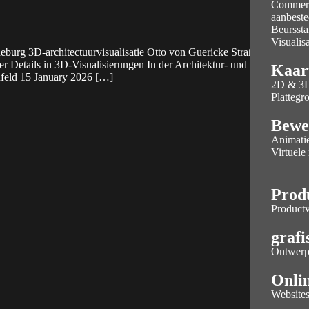
Commerci
aanbest
Beurssta
Visualisa
gdeburg 3D-architectuurvisualisatie Otto von Guericke Straße Magdebu
Details in 3D-Visualisierungen In der Architektur- und Designvisualis
Kaar
ld 15 January 2026 […]
2D & 3D
Plattegr
Bewe
Animati
Virtuele
Prod
Productv
grafi
Ontwerp 
Onli
Website