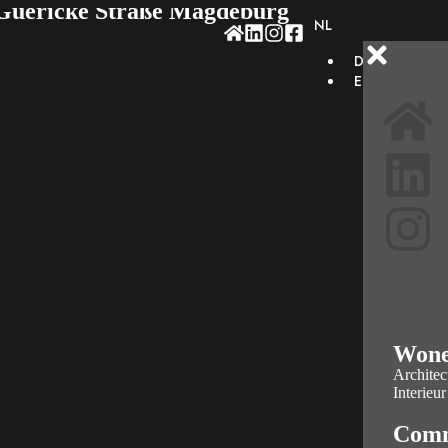
n Guericke Straße Magdeburg
NL
DE
EN
Won
Architec
Interieur
Comm